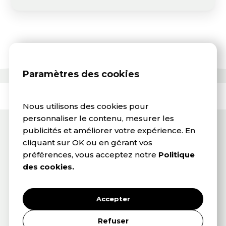
Paramètres des cookies
Nous utilisons des cookies pour
PARTENAIRE
personnaliser le contenu, mesurer les
Rejoignez notre réseau et
publicités et améliorer votre expérience. En
cliquant sur OK ou en gérant vos
gagnez en visibilité
préférences, vous acceptez notre
Politique
des cookies.
En devenant membre, vous intégrez un écosystème de
cheffes d’entreprise engagées et bénéficiez d’une
visibilité renforcée. Votre activité sera référencée dans
Accepter
notre annuaire professionnel : un espace consulté par nos
partenaires, notre communauté et lors de nos
Refuser