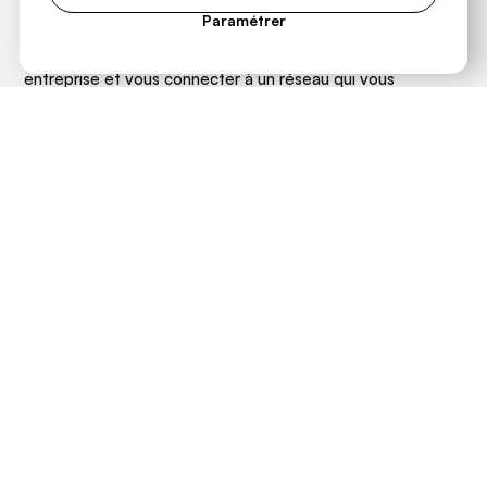
événements.
Paramétrer
👉Une opportunité concrète pour faire rayonner votre
entreprise et vous connecter à un réseau qui vous
ressemble.
Rejoindre
En savoir plus