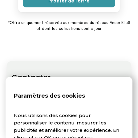
Profiter de l’offre
*Offre uniquement réservée aux membres du réseau Ancor’ElleS
et dont les cotisations sont à jour
Contacter
Un projet? construisons ensemble le voyage qui
vous ressemble et partez l'esprit léger
Paramètres des cookies
Contactez-nous
Nous utilisons des cookies pour
personnaliser le contenu, mesurer les
publicités et améliorer votre expérience. En
cliquant sur OK ou en gérant vos